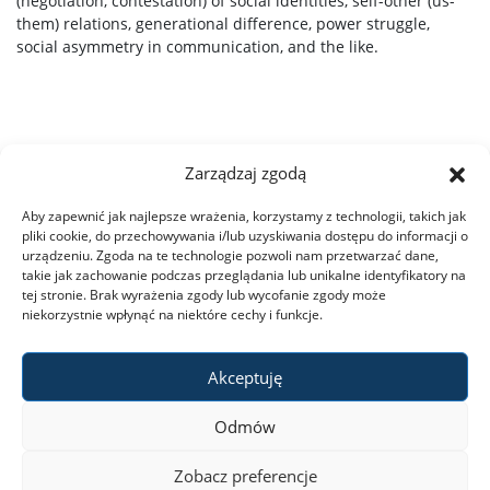
(negotiation, contestation) of social identities, self-other (us-
them) relations, generational difference, power struggle,
social asymmetry in communication, and the like.
Zarządzaj zgodą
Aby zapewnić jak najlepsze wrażenia, korzystamy z technologii, takich jak
pliki cookie, do przechowywania i/lub uzyskiwania dostępu do informacji o
urządzeniu. Zgoda na te technologie pozwoli nam przetwarzać dane,
takie jak zachowanie podczas przeglądania lub unikalne identyfikatory na
tej stronie. Brak wyrażenia zgody lub wycofanie zgody może
niekorzystnie wpłynąć na niektóre cechy i funkcje.
Akceptuję
Odmów
Zobacz preferencje